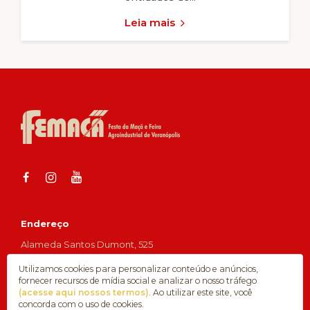
Leia mais
Endereço
Alameda Santos Dumont, 525
Bairro Femaçã, Veranópolis, RS
Utilizamos cookies para personalizar conteúdo e anúncios,
Fone: (54) 3441-8392
fornecer recursos de mídia social e analizar o nosso tráfego
WhatsApp: (54) 99603-4953
(acesse aqui nossos termos)
. Ao utilizar este site, você
concorda com o uso de cookies.
contato@femaca.com.br